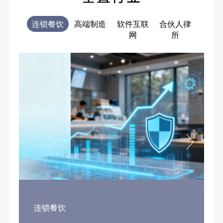
连锁餐饮
高端制造
软件互联
合伙人律
电商
网
所
售
连锁餐饮