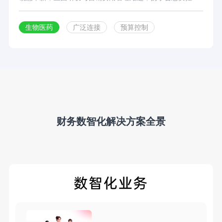
台，构建数字化费用管理体系，破解 “流程繁琐、数据割
裂、管控粗放” 等痛点，推动企业费用管理从 “传统低效” 向
生物医药
广泛连接
预算控制
“智能精准” 转型，为医药CRO行业数智化升级提供范本。
财务数智化解决方案全景
数智化业务