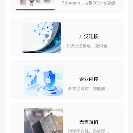
7大Agent，自带700+专家级
skills
广泛连接
系统无缝集成，业财全互
联
企业内控
多维度管控，智能防风
险
无需报销
消费即合规、采购即报